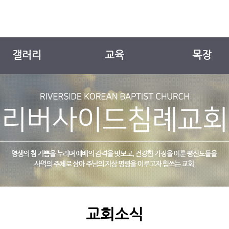
갤러리
교육
목장
교회앨범
유치부
목장소개
새가족소개
유년부
팔복 일기 표
YOUTH
EM
교회소식