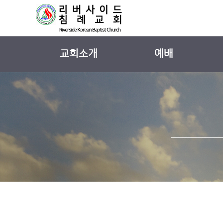
교회소개
예배
교회 소개
주일 설교
섬기는사람들
외부 강사 설교
교회 연혁
설교 시리즈
예배안내
찬양
교회 둘러보기
찾아오시는길