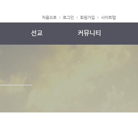
처음으로
로그인
회원가입
사이트맵
|
|
|
선교
커뮤니티
국내 선교
주보
해외 선교
교회소식
중보기도
자유게시판
정착메뉴얼