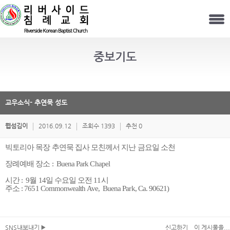
중보기도
교우소식- 추연묵 성도
웹섬김이
2016.09.12
조회수 1393
추천 0
빅토리아 목장 추연묵 집사 모친께서 지난 금요일 소천
장례예배 장소
: Buena Park Chapel
시간
: 9
월
14
일 수요일 오전
11
시
주소
: 7651 Commonwealth Ave,
Buena Park, Ca. 90621)
SNS내보내기
신고하기
이 게시물을...