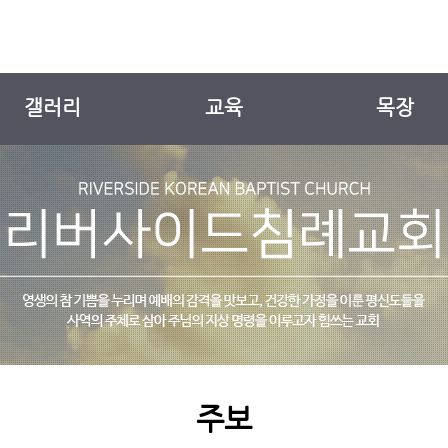
갤러리
교육
목장
교회앨범
유치부
목장소개
새가족소개
유년부
팔복 일기 표
YOUTH
EM
주보