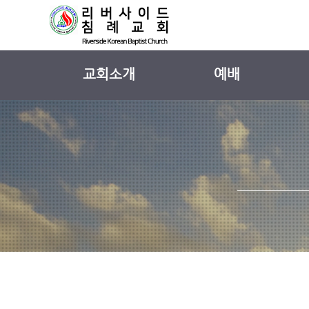
교회소개
예배
교회 소개
주일 설교
섬기는사람들
외부 강사 설교
교회 연혁
설교 시리즈
예배안내
찬양
교회 둘러보기
찾아오시는길