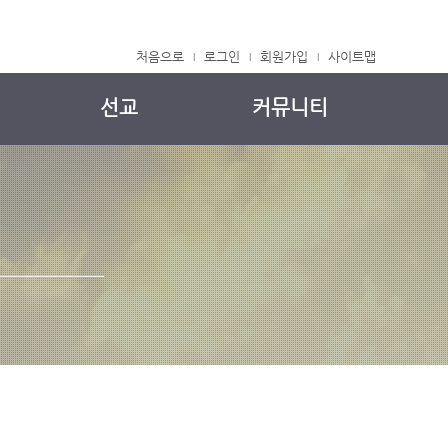
처음으로
로그인
회원가입
사이트맵
|
|
|
선교
커뮤니티
국내 선교
주보
해외 선교
교회소식
중보기도
자유게시판
정착메뉴얼