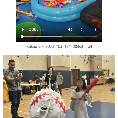
KakaoTalk_20251103_121420362.mp4