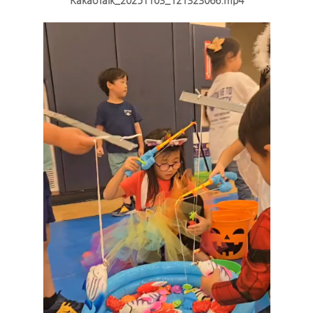
KakaoTalk_20251103_121323066.mp4