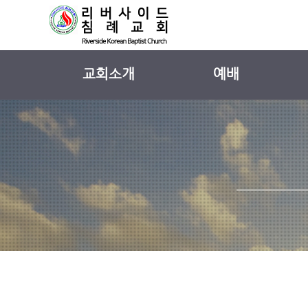
교회소개
예배
교회 소개
주일 설교
섬기는사람들
외부 강사 설교
교회 연혁
설교 시리즈
예배안내
찬양
교회 둘러보기
찾아오시는길