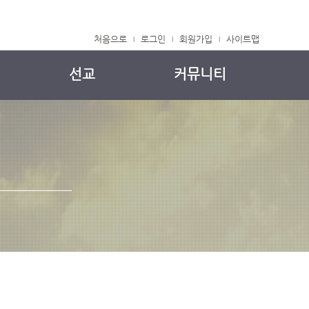
처음으로
로그인
회원가입
사이트맵
|
|
|
선교
커뮤니티
국내 선교
주보
해외 선교
교회소식
중보기도
자유게시판
정착메뉴얼