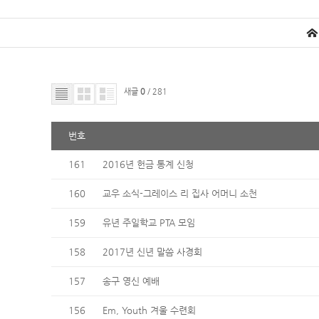
새글
0
/ 281
번호
161
2016년 헌금 통계 신청
160
교우 소식-그레이스 리 집사 어머니 소천
159
유년 주일학교 PTA 모임
158
2017년 신년 말씀 사경회
157
송구 영신 예배
156
Em, Youth 겨울 수련회