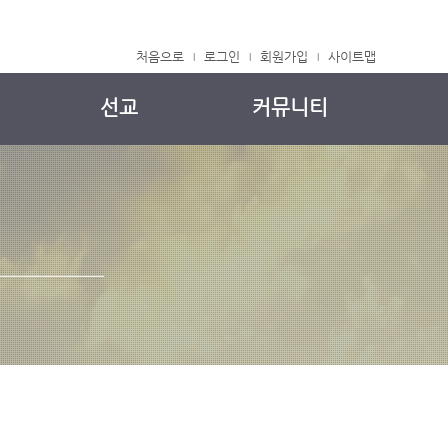
처음으로
로그인
회원가입
사이트맵
|
|
|
선교
커뮤니티
국내 선교
주보
해외 선교
교회소식
중보기도
자유게시판
정착메뉴얼