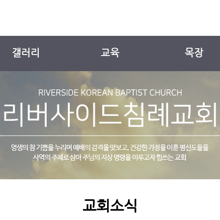
갤러리
교육
목장
교회앨범
유치부
목장소개
새가족소개
유년부
팔복 일기 표
YOUTH
EM
교회소식