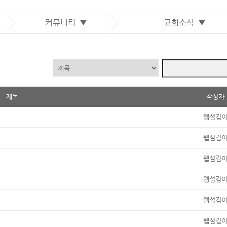
커뮤니티 ▼
교회소식 ▼
제목
작성자
웹섬김
웹섬김
웹섬김
웹섬김
웹섬김
웹섬김