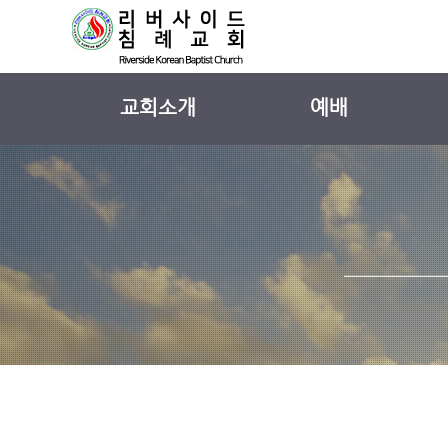
교회소개
예배
교회 소개
주일 설교
섬기는사람들
외부 강사 설교
교회 연혁
설교 시리즈
예배안내
찬양
교회 둘러보기
찾아오시는길